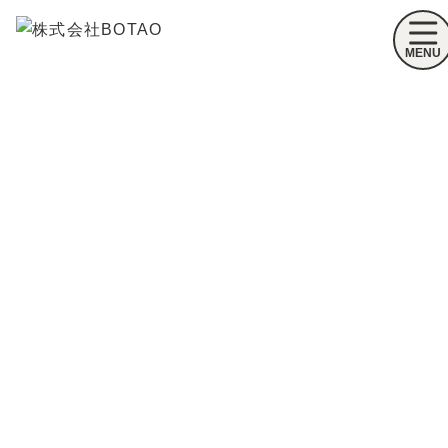
ホーム
トピックス
遊び脳トレーニング
第7回 遊び脳トレーニング『仕事でも使えるアート-１』